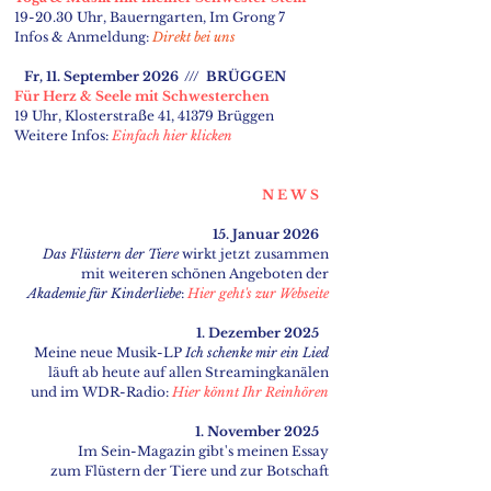
19-20.30 Uhr, Bauerngarten, Im Grong 7
Infos & Anmeldung:
Direkt bei uns
Fr, 11. September 2026 /// BRÜGGEN
Für Herz & Seele mit Schwesterchen
19 Uhr, Klosterstraße 41, 41379 Brüggen
Weitere Infos:
Einfach hier klicken
N E W S
15. Januar 2026
Das
Flüstern der Tiere
wirkt jetzt zusammen
mit
weiteren schönen Angeboten der
Akademie
für Kinderliebe
:
Hier geht's zur Webseite
1. Dezember 2025
Meine neue Musik-LP
Ich schenke mir ein Lied
läuft ab heute auf allen Streamingkanälen
und im WDR-Radio:
Hier könnt Ihr Reinhören
1. November 2025
Im Sein-Magazin gibt's meinen Essay
zum Flüstern der Tiere und zur Botschaft
vom Biest:
Hier geht's zum Online-Artikel