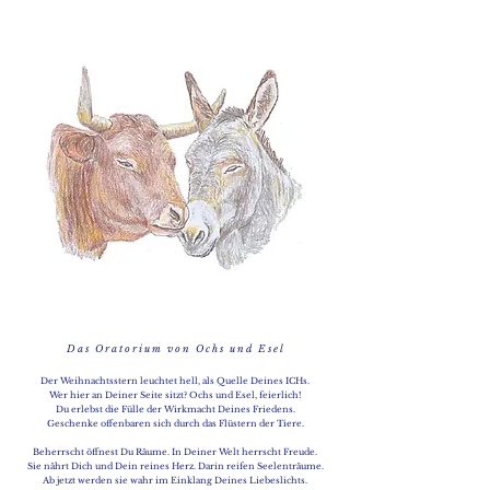
D a s O r a t o r i u m v o n O c h s u n d E s e l
Der Weihnachtsstern leuchtet hell, als Quelle Deines ICHs.
Wer hier an Deiner Seite sitzt? Ochs und Esel, feierlich!
Du erlebst die Fülle der Wirkmacht Deines Friedens.
Geschenke offenbaren sich durch das Flüstern der Tiere.
Beherrscht öffnest Du Räume. In Deiner Welt herrscht Freude.
Sie nährt Dich und Dein reines Herz. Darin reifen Seelenträume.
Ab jetzt werden sie wahr im Einklang Deines Liebeslichts.