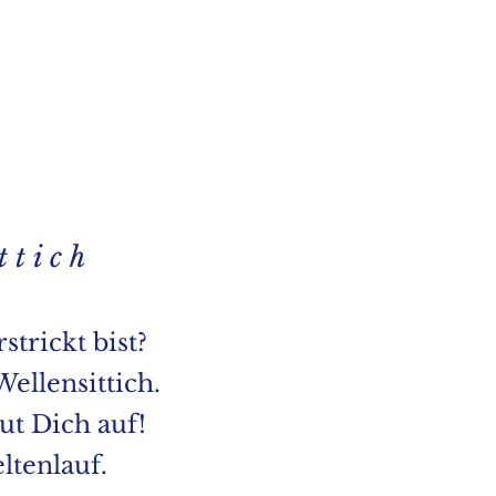
 t i c h
trickt bist?
Wellensittich.
ut Dich auf!
tenlauf.