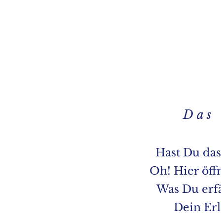
D a s W
Hast Du das
Oh! Hier öffn
Was Du erfä
Dein Er