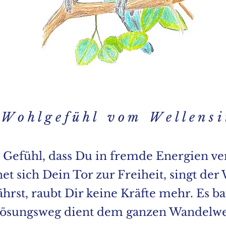
 o h l g e f ü h l v o m W e l l e n s i t
 Gefühl, dass Du in fremde Energien vers
et sich Dein Tor zur Freiheit, singt der 
hrst, raubt Dir keine Kräfte mehr. Es ba
lösungsweg dient dem ganzen Wandelwel