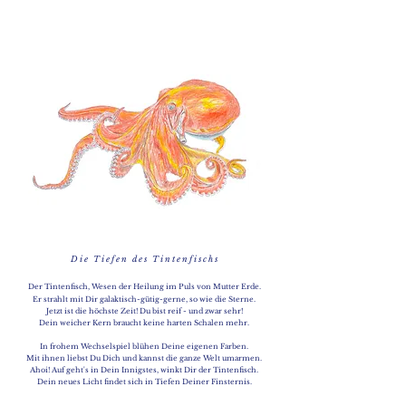
D i e T i e f e n d e s T i n t e n f i s c h s
Der Tintenfisch, Wesen der Heilung im Puls von Mutter Erde.
Er strahlt mit Dir galaktisch-gütig-gerne, so wie die Sterne.
Jetzt ist die höchste Zeit! Du bist reif - und zwar sehr!
Dein weicher Kern braucht keine harten Schalen mehr.
In frohem Wechselspiel blühen Deine eigenen Farben.
Mit ihnen liebst Du Dich und kannst die ganze Welt umarmen.
Ahoi! Auf geht's in Dein Innigstes, winkt Dir der Tintenfisch.
Dein neues Licht findet sich in Tiefen Deiner Finsternis.