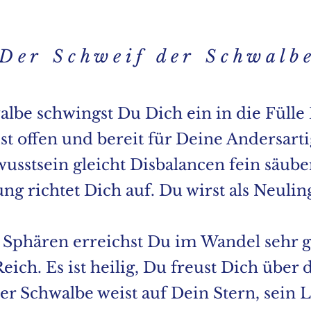
D e r S c h w e i f d e r S c h w a l b e
lbe schwingst Du Dich ein in die Fülle 
st offen und bereit für Deine Andersarti
usstsein gleicht Disbalancen fein säuber
ng richtet Dich auf. Du wirst als Neulin
 Sphären erreichst Du im Wandel sehr 
Reich. Es ist heilig, Du freust Dich über 
r Schwalbe weist auf Dein Stern, sein Li