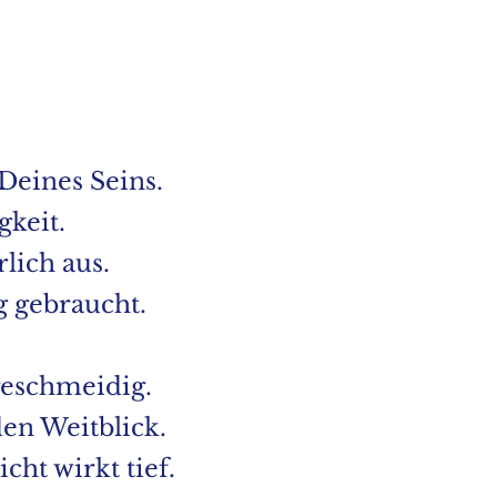
Deines Seins.
gkeit.
lich aus.
g gebraucht.
geschmeidig.
den Weitblick.
cht wirkt tief.