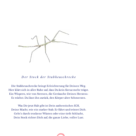
D e r S t o c k d e r S t a b h e u s c h r e c k e
Die Stabheuschrecke bringt Erleichterung für Deinen Weg.
Hier klärt sich in aller Ruhe auf, dass Du kein Kreuz mehr trägst.
Ein Wispern, wie von Sternen, die Geräusche Deines Herzens:
Es wächst. Du lässt ihn zurück, den Körper alter Schmerzen.
Was Dir jetzt Halt gibt ist Dein authentisches ICH,
Deine Macht, wie ein starker Stab. Er führt und tröstet Dich.
Geht's durch trockene Wüsten oder eine tiefe Schlucht,
Dein Stock richtet Dich auf, die ganze Liebe, voller Lust.