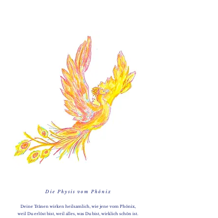
D i e P h y s i s v o m P h ö n i x
Deine Tränen wirken heilsamlich, wie jene vom Phönix,
weil Du erlöst bist, weil alles, was Du bist, wirklich schön ist.