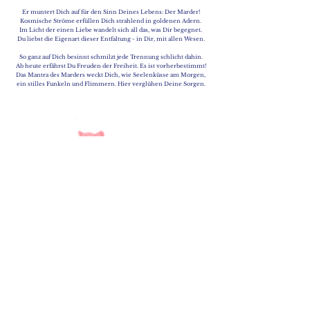
Er muntert Dich auf für den Sinn Deines Lebens: Der Marder!
Kosmische Ströme erfüllen Dich strahlend in goldenen Adern.
Im Licht der einen Liebe wandelt sich all das, was Dir begegnet.
Du liebst die Eigenart dieser Entfaltung - in Dir, mit allen Wesen.
So ganz auf Dich besinnt schmilzt jede Trennung schlicht dahin.
Ab heute erfährst Du Freuden der Freiheit. Es ist vorherbestimmt!
Das Mantra des Marders weckt Dich, wie Seelenküsse am Morgen,
ein stilles Funkeln und Flimmern. Hier verglühen Deine Sorgen.