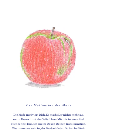
D i e M o t i v a t i o n d e r M a d e
Die Made motiviert Dich. Es macht Dir nichts mehr aus,
wenn Du nochmal das Gefühl hast: Mit mir ist etwas faul.
Hier dehnst Du Dich aus im Wesen Deiner Transformation.
Was immer es auch ist, das Du durchlebst. Du bist heilfroh!