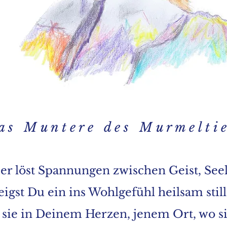
a s M u n t e r e d e s M u r m e l t i e 
r löst Spannungen zwischen Geist, See
igst Du ein ins Wohlgefühl heilsam stil
sie in Deinem Herzen, jenem Ort, wo si