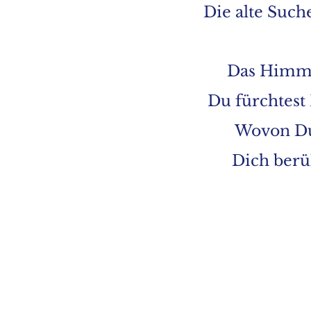
Die alte Suche
Das Himmli
Du fürchtest 
Wovon Du d
Dich berü