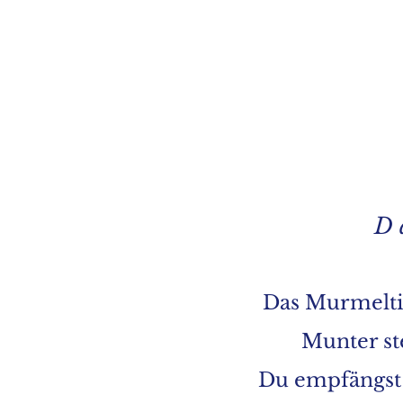
D 
Das Murmeltie
Munter ste
Du empfängst 