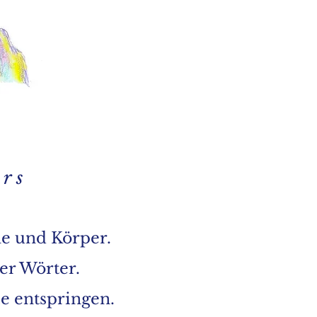
r s
le und Körper.
ler Wörter.
e entspringen.