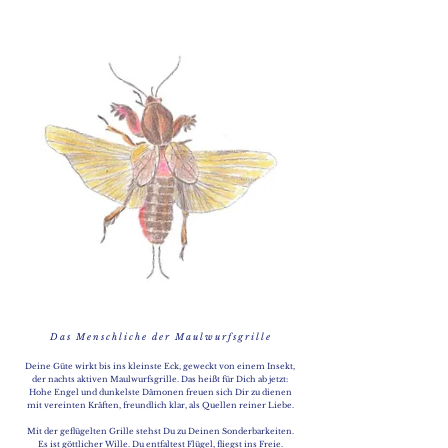
D a s M e n s c h l i c h e d e r M a u l w u r f s g r i l l e
Deine Güte wirkt bis ins kleinste Eck, geweckt von einem Insekt,
der nachts aktiven Maulwurfsgrille. Das heißt für Dich ab jetzt:
Hohe Engel und dunkelste Dämonen freuen sich Dir zu dienen
mit vereinten Kräften, freundlich klar, als Quellen reiner Liebe.
Mit der geflügelten Grille stehst Du zu Deinen Sonderbarkeiten.
Es ist göttlicher Wille. Du entfaltest Flügel, fliegst ins Freie.