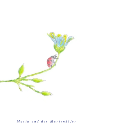
M a r i a u n d d e r M a r i e n k ä f e r