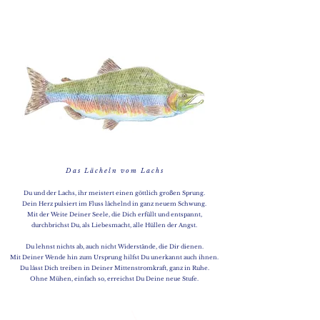
D a s L ä c h e l n v o m L a c h s
Du und der Lachs, ihr meistert einen göttlich großen Sprung.
Dein Herz pulsiert im Fluss lächelnd in ganz neuem Schwung.
Mit der Weite Deiner Seele, die Dich erfüllt und entspannt,
durchbrichst Du, als Liebesmacht, alle Hüllen der Angst.
Du lehnst nichts ab, auch nicht Widerstände, die Dir dienen.
Mit Deiner Wende hin zum Ursprung hilfst Du unerkannt auch ihnen.
Du lässt Dich treiben in Deiner Mittenstromkraft, ganz in Ruhe.
Ohne Mühen, einfach so, erreichst Du Deine neue Stufe.