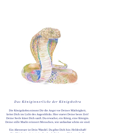
D a s K ö n i g i n n e r l i c h e d e r K ö n i g s k o b r a
Die Königskobra nimmt Dir die Angst vor Deiner Mächtigkeit,
krönt Dich im Licht des Augenblicks. Hier startet Deine beste Zeit!
Deine Seele küsst Dich sanft. Du erwachst, ein König, eine Königin.
Deine stille Macht erinnert Menschen, wie unfassbar schön sie sind.
Ein Abenteuer ist Dein Wandel. Du gibst Dich hin: Heldenhaft!