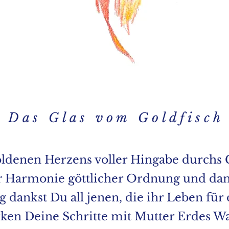
D a s G l a s v o m G o l d f i s c h
oldenen Herzens voller Hingabe durchs G
er Harmonie göttlicher Ordnung und dami
dankst Du all jenen, die ihr Leben für 
ken Deine Schritte mit Mutter Erdes W