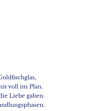
oldfischglas,
t voll im Plan.
die Liebe gaben.
andlungsphasen.