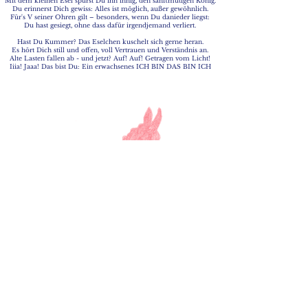
Mit dem kleinen Esel spürst Du ihn innig, den sanftmütigen König.
Du erinnerst Dich gewiss: Alles ist möglich, außer gewöhnlich.
Für's V seiner Ohren gilt – besonders, wenn Du danieder liegst:
Du hast gesiegt, ohne dass dafür irgendjemand verliert.
Hast Du Kummer? Das Eselchen kuschelt sich gerne heran.
Es hört Dich still und offen, voll Vertrauen und Verständnis an.
Alte Lasten fallen ab - und jetzt? Auf! Auf! Getragen vom Licht!
Iiia! Jaaa! Das bist Du: Ein erwachsenes ICH BIN DAS BIN ICH