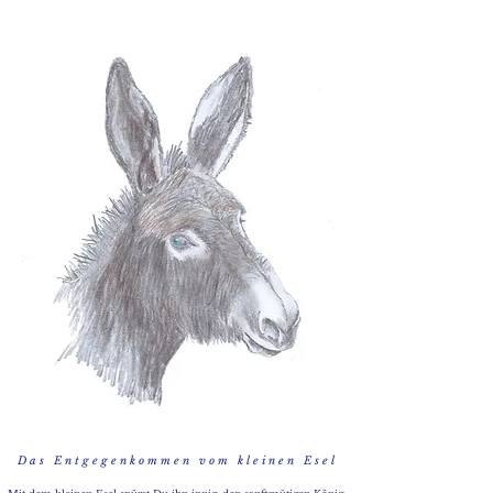
D a s E n t g e g e n k o m m e n v o m k l e i n e n E s e l