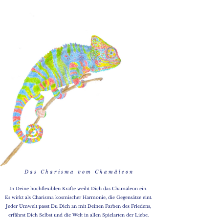
D a s C h a r i s m a v o m C h a m ä l e o n
In Deine hochflexiblen Kräfte weiht Dich das Chamäleon ein.
Es wirkt als Charisma kosmischer Harmonie, die Gegensätze eint.
Jeder Umwelt passt Du Dich an mit Deinen Farben des Friedens,
erfährst Dich Selbst und die Welt in allen Spielarten der Liebe.