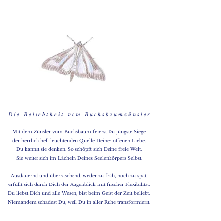
D i e B e l i e b t h e i t v o m B u c h s b a u m z ü n s l e r
Mit dem Zünsler vom Buchsbaum feierst Du jüngste Siege
der herrlich hell leuchtenden Quelle Deiner offenen Liebe.
Du kannst sie denken. So schöpft sich Deine freie Welt.
Sie weitet sich im Lächeln Deines Seelenkörpers Selbst.
Ausdauernd und überraschend, weder zu früh, noch zu spät,
erfüllt sich durch Dich der Augenblick mit frischer Flexibilität.
Du liebst Dich und alle Wesen, bist beim Geist der Zeit beliebt.
Niemandem schadest Du, weil Du in aller Ruhe transformierst.