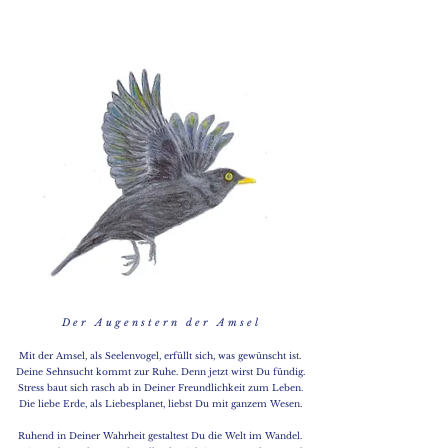
D e r A u g e n s t e r n d e r A m s e l
Mit der Amsel, als Seelenvogel, erfüllt sich, was gewünscht ist.
Deine Sehnsucht kommt zur Ruhe. Denn jetzt wirst Du fündig.
Stress baut sich rasch ab in Deiner Freundlichkeit zum Leben.
Die liebe Erde, als Liebesplanet, liebst Du mit ganzem Wesen.
Ruhend in Deiner Wahrheit gestaltest Du die Welt im Wandel.